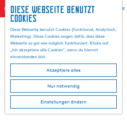
Diese Webseite benutzt
menu
DE
S
S
Cookies
p
G
u
r
e
c
Diese Webseite benutzt Cookies (Funktional, Analytisch,
a
h
h
Marketing). Diese Cookies sorgen dafür, dass diese
c
e
e
Webseite so gut wie möglich funktioniert. Klicke auf
h
n
n
„Ich akzeptiere alle Cookies“, wenn du hiermit
e
S
einverstanden bist.
a
i
u
e
Akzeptiere alles
s
z
w
u
Nur notwendig
ä
r
h
H
l
o
Einstellungen ändern
e
m
n
e
A
p
k