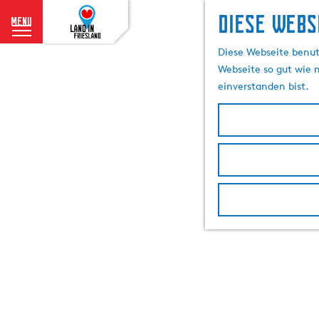
Diese Webs
menu
G
Diese Webseite benutz
e
Webseite so gut wie m
h
einverstanden bist.
e
n
S
i
e
z
u
r
H
o
m
e
p