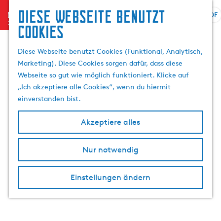
Diese Webseite benutzt
menu
DE
S
S
Cookies
p
G
u
r
e
c
Diese Webseite benutzt Cookies (Funktional, Analytisch,
a
h
h
Marketing). Diese Cookies sorgen dafür, dass diese
c
e
e
Webseite so gut wie möglich funktioniert. Klicke auf
h
n
n
„Ich akzeptiere alle Cookies“, wenn du hiermit
e
S
einverstanden bist.
a
i
u
e
Akzeptiere alles
s
z
w
u
Nur notwendig
ä
r
h
H
l
o
Einstellungen ändern
e
m
n
e
A
p
k