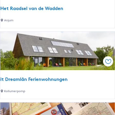
o
e
m
Het Raadsel van de Wadden
n
p
H
Anjum
e
t
R
a
a
d
Spe
s
e
l
it Dreamlân Ferienwohnungen
v
a
i
Kollumerpomp
n
t
d
D
e
r
W