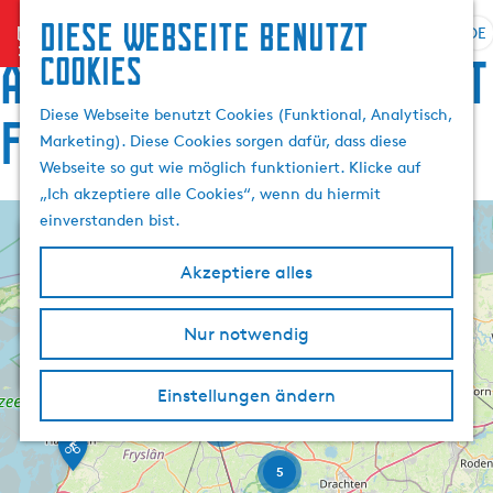
Diese Webseite benutzt
menu
DE
S
S
Alle routen in Nordost
Cookies
p
G
u
r
e
c
Diese Webseite benutzt Cookies (Funktional, Analytisch,
Friesland
a
h
h
Marketing). Diese Cookies sorgen dafür, dass diese
c
e
e
Webseite so gut wie möglich funktioniert. Klicke auf
h
n
n
„Ich akzeptiere alle Cookies“, wenn du hiermit
e
S
einverstanden bist.
a
i
+
u
e
−
Akzeptiere alles
s
z
w
u
F
Nur notwendig
ä
r
10
i
h
H
e
2
t
l
B
o
Einstellungen ändern
s
i
e
m
r
2
l
E
n
e
o
d
t
u
A
t
p
5
a
t
s
k