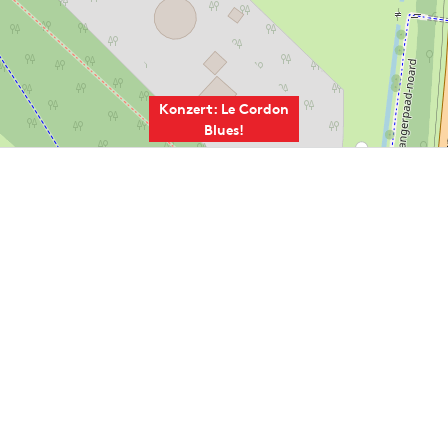
Konzert: Le Cordon
Blues!