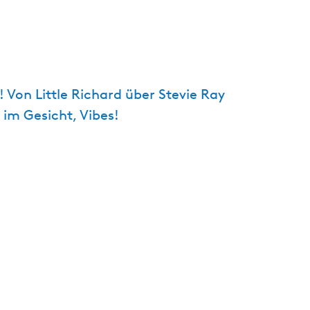
t
u
e
l
l
! Von Little Richard über Stevie Ray
e
 im Gesicht, Vibes!
S
p
r
a
c
h
e
:
D
e
u
t