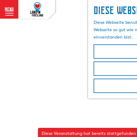
Diese Webs
menu
G
Diese Webseite benutz
e
Webseite so gut wie m
h
einverstanden bist.
e
n
S
i
e
z
u
r
H
o
m
e
p
Diese Veranstaltung hat bereits stattgefunden