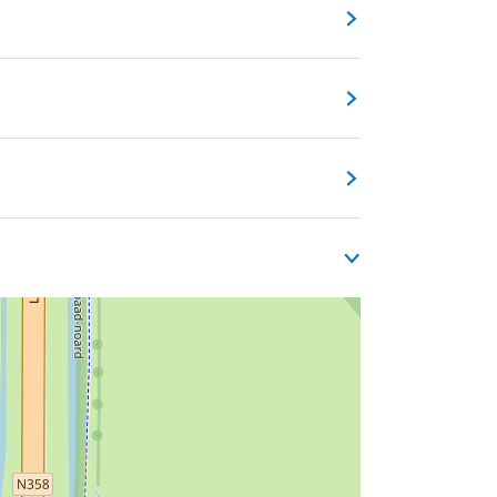
 über Stevie Ray Vaughan bis hin zu Ricky
ng), geschätzte Bandmitglieder u. a. von
lischer Freundschaft.
Riesenspaß auf der Bühne!