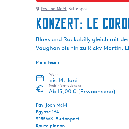
a
g
Pavillon MeM
, Buitenpost
e
Konzert: Le Cord
Blues und Rockabilly gleich mit der
Vaughan bis hin zu Ricky Martin. El
Mehr lesen
Wann:
bis 14. Juni
Preisinformationen:
Ab 15,00 € (Erwachsene)
Paviljoen MeM
Egypte 16A
9285WX
Buitenpost
b
Route planen