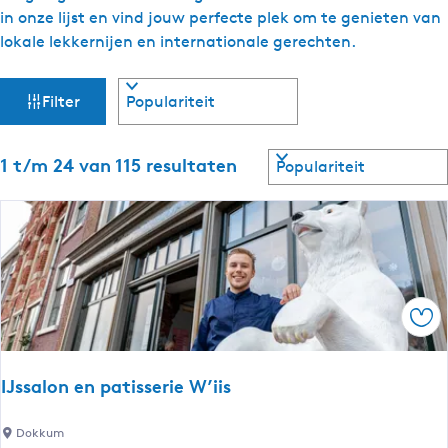
in onze lijst en vind jouw perfecte plek om te genieten van
lokale lekkernijen en internationale gerechten.
W
S
Filter
o
a
r
t
S
1 t/m 24 van 115 resultaten
t
e
o
e
r
z
r
t
o
e
o
p
e
:
r
e
o
Ops
p
k
:
j
IJssalon en patisserie W’iis
e
I
Dokkum