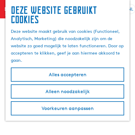
Deze website gebruikt
menu
NL
S
Z
cookies
e
G
o
l
a
e
Deze website maakt gebruik van cookies (Functioneel,
e
n
k
Analytisch, Marketing) die noodzakelijk zijn om de
c
a
e
website zo goed mogelijk te laten functioneren. Door op
t
a
n
accepteren te klikken, geef je aan hiermee akkoord te
e
r
gaan.
e
d
r
e
Alles accepteren
t
h
a
o
Alleen noodzakelijk
a
m
l
e
H
p
Voorkeuren aanpassen
u
a
i
g
d
e
i