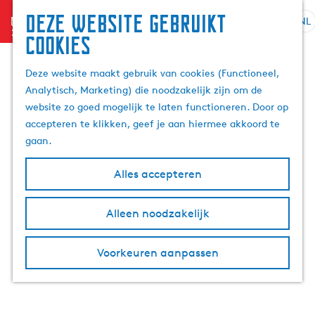
Geen resultaten gevonden
Deze website gebruikt
Filter
menu
NL
S
Z
cookies
e
G
o
l
a
+
e
Deze website maakt gebruik van cookies (Functioneel,
e
n
−
k
Analytisch, Marketing) die noodzakelijk zijn om de
c
a
e
website zo goed mogelijk te laten functioneren. Door op
t
a
n
accepteren te klikken, geef je aan hiermee akkoord te
e
r
gaan.
e
d
r
e
Alles accepteren
t
h
a
o
Alleen noodzakelijk
a
m
l
e
H
p
Voorkeuren aanpassen
u
a
i
g
d
e
i