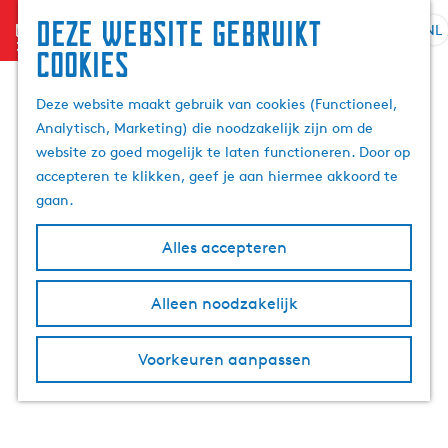
Deze website gebruikt
menu
NL
S
Z
cookies
e
G
o
l
a
e
Deze website maakt gebruik van cookies (Functioneel,
e
n
k
Analytisch, Marketing) die noodzakelijk zijn om de
c
a
e
website zo goed mogelijk te laten functioneren. Door op
t
a
n
accepteren te klikken, geef je aan hiermee akkoord te
e
r
gaan.
e
d
r
e
Alles accepteren
t
h
a
o
Alleen noodzakelijk
a
m
l
e
H
p
Voorkeuren aanpassen
u
a
i
g
d
e
i