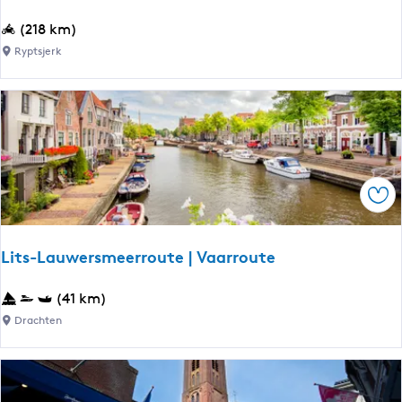
F
(218 km)
r
Ryptsjerk
y
s
k
e
W
â
Ops
l
d
e
Lits-Lauwersmeerroute | Vaarroute
n
R
L
(41 km)
i
i
Drachten
t
t
s
-