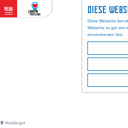
Diese Webs
menu
G
Diese Webseite benutz
e
Webseite so gut wie m
h
einverstanden bist.
e
n
S
i
e
z
u
r
H
o
m
e
p
Moddergat