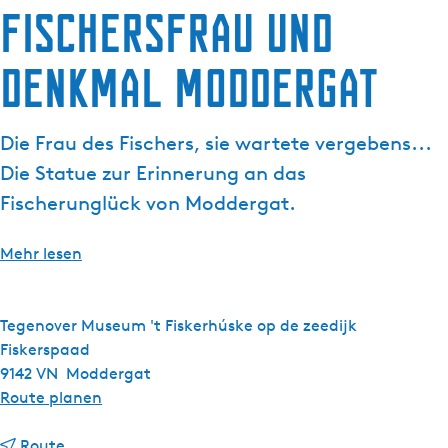
a
Fischersfrau und
g
e
Denkmal Moddergat
Die Frau des Fischers, sie wartete vergebens...
Die Statue zur Erinnerung an das
Fischerunglück von Moddergat.
Mehr lesen
Tegenover Museum 't Fiskerhúske op de zeedijk
Fiskerspaad
9142 VN
Moddergat
b
Route planen
i
b
s
Route