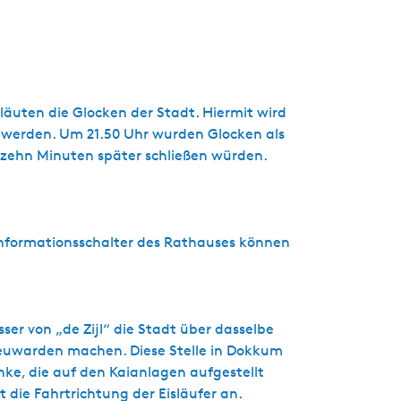
s
c
h
läuten die Glocken der Stadt. Hiermit wird
t werden. Um 21.50 Uhr wurden Glocken als
zehn Minuten später schließen würden.
 Informationsschalter des Rathauses können
er von „de Zijl“ die Stadt über dasselbe
eeuwarden machen. Diese Stelle in Dokkum
nke, die auf den Kaianlagen aufgestellt
t die Fahrtrichtung der Eisläufer an.