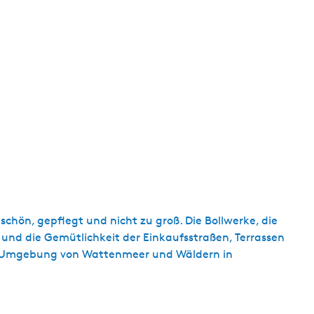
t
u
e
l
l
e
S
p
r
a
c
h
e
schön, gepflegt und nicht zu groß. Die Bollwerke, die
:
 und die Gemütlichkeit der Einkaufsstraßen, Terrassen
D
en Umgebung von Wattenmeer und Wäldern in
e
u
t