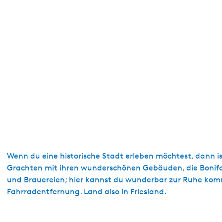
a
g
e
Wenn du eine historische Stadt erleben möchtest, dann ist 
Grachten mit ihren wunderschönen Gebäuden, die Bonifati
und Brauereien; hier kannst du wunderbar zur Ruhe ko
Fahrradentfernung. Land also in Friesland.