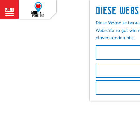
Diese Webs
menu
G
Diese Webseite benutz
e
Webseite so gut wie m
h
einverstanden bist.
e
n
S
i
e
z
u
r
H
o
m
e
p