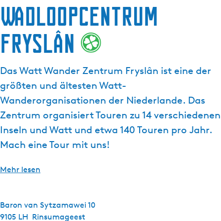
a
Wadloopcentrum
t
g
u
e
Fryslân
e
l
l
Das Watt Wander Zentrum Fryslân ist eine der
e
S
größten und ältesten Watt-
p
Wanderorganisationen der Niederlande. Das
r
Zentrum organisiert Touren zu 14 verschiedenen
a
Inseln und Watt und etwa 140 Touren pro Jahr.
c
h
Mach eine Tour mit uns!
e
:
Mehr lesen
D
e
u
Baron van Sytzamawei 10
t
9105 LH
Rinsumageest