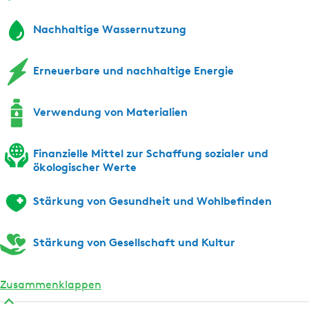
F
y
Nachhaltige Wassernutzung
r
s
y
l
s
â
Erneuerbare und nachhaltige Energie
l
n
â
Verwendung von Materialien
n
Finanzielle Mittel zur Schaffung sozialer und
ökologischer Werte
Stärkung von Gesundheit und Wohlbefinden
Stärkung von Gesellschaft und Kultur
Zusammenklappen