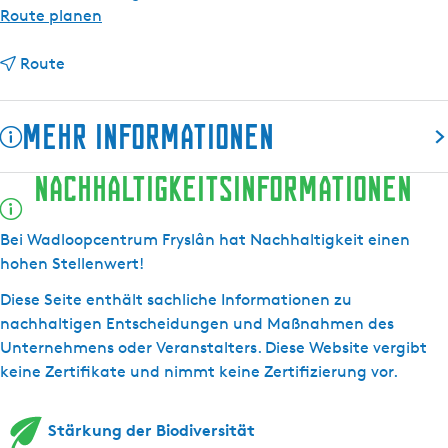
s
b
Route planen
c
i
h
b
s
Route
i
W
s
a
Mehr Informationen
W
d
a
l
Nachhaltigkeitsinformationen
d
o
Das Watt Wander Zentrum Fryslân ist eine der größten und
l
o
ältesten Watt-Wanderorganisationen der Niederlande. Das
o
p
Zentrum organisiert Touren zu 14 verschiedenen Inseln und
Bei Wadloopcentrum Fryslân hat Nachhaltigkeit einen
o
c
Watt und etwa 140 Touren pro Jahr. Mach eine Tour mit
hohen Stellenwert!
p
e
uns!
Diese Seite enthält sachliche Informationen zu
c
n
nachhaltigen Entscheidungen und Maßnahmen des
e
t
Unternehmens oder Veranstalters. Diese Website vergibt
n
r
keine Zertifikate und nimmt keine Zertifizierung vor.
t
u
r
m
u
F
Stärkung der Biodiversität
m
r