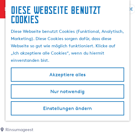
Diese Webseite benutzt
menu
DE
S
S
Cookies
p
G
u
r
e
c
Diese Webseite benutzt Cookies (Funktional, Analytisch,
a
h
h
Marketing). Diese Cookies sorgen dafür, dass diese
c
e
e
Webseite so gut wie möglich funktioniert. Klicke auf
h
n
n
„Ich akzeptiere alle Cookies“, wenn du hiermit
e
S
einverstanden bist.
a
i
u
e
Akzeptiere alles
s
z
w
u
Nur notwendig
ä
r
h
H
l
o
Einstellungen ändern
e
m
n
e
A
p
Rinsumageest
k