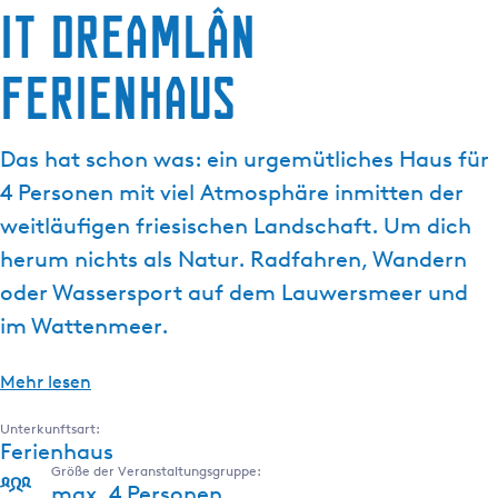
a
it Dreamlân
g
e
Ferienhaus
Das hat schon was: ein urgemütliches Haus für
4 Personen mit viel Atmosphäre inmitten der
weitläufigen friesischen Landschaft. Um dich
herum nichts als Natur. Radfahren, Wandern
oder Wassersport auf dem Lauwersmeer und
im Wattenmeer.
Mehr lesen
Unterkunftsart:
Ferienhaus
Größe der Veranstaltungsgruppe:
max. 4 Personen