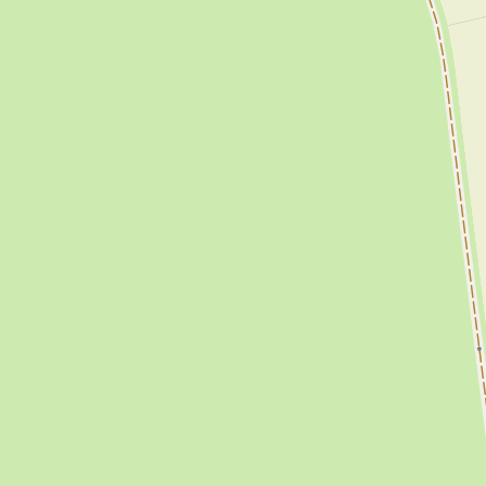
Entfernung zum Bahnhof:
10 km
Doppelzimmer:
2
Bettwäsche:
Zu vermieten
Deckbetten
Ja
Einzelbett:
2
Doppelbett:
1
Doppelzimmer mit
1
getrennten Betten:
Stereo-Anlage
Ja
Fernsehgerät in der
Ja
Unterkunft
Radio
Ja
DVD-Spieler/Recorder
Ja
Internetanschluss:
WiFi