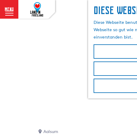
Diese Webs
menu
G
Diese Webseite benutz
e
Webseite so gut wie m
h
einverstanden bist.
e
n
S
i
e
z
u
r
H
o
m
e
p
Aalsum