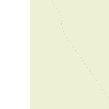
Doppelbett:
Doppelzimmer mit getrennten Betten:
Bett mit Überlänge (>2m)
Deckbetten
Bettwäsche:
Fernsehgerät in der Unterkunft
Internetanschluss:
Anzahl Betten:
Anzahl Zimmer:
Erwachsene
Senioren
LGBTQIA+