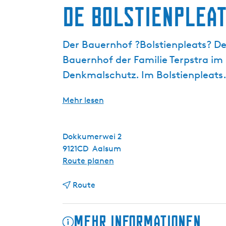
a
De Bolstienplea
g
e
Der Bauernhof ?Bolstienpleats? De
Bauernhof der Familie Terpstra im
Denkmalschutz. Im Bolstienpleats.
Mehr lesen
Dokkumerwei 2
9121CD
Aalsum
b
Route planen
i
b
s
Route
i
D
s
e
Mehr Informationen
D
B