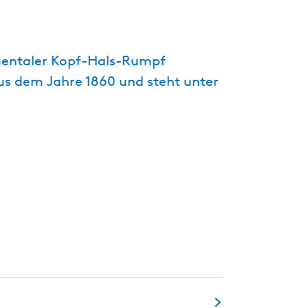
t
u
e
umentaler Kopf-Hals-Rumpf
l
us dem Jahre 1860 und steht unter
l
e
S
p
r
a
c
h
e
:
D
e
u
t