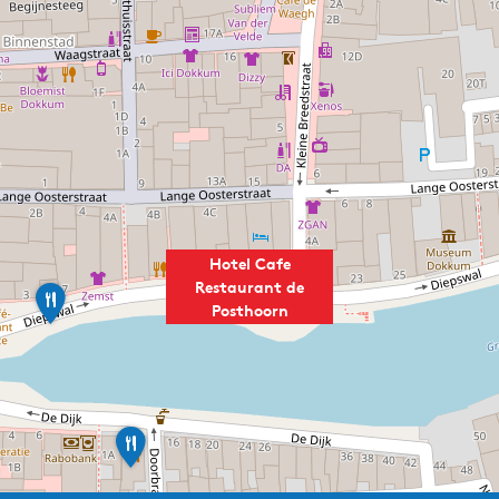
Hotel Cafe
Restaurant de
S
Posthoorn
t
a
d
t
b
r
a
G
u
r
e
i
r
l