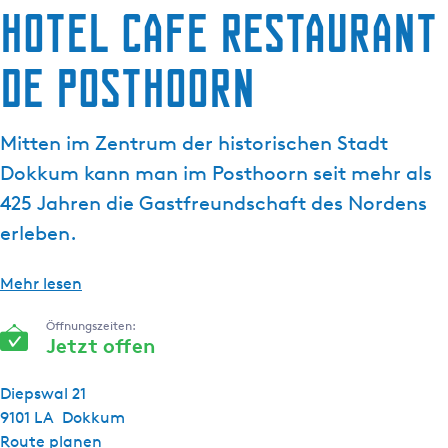
a
Hotel Cafe Restaurant
t
g
u
e
de Posthoorn
e
l
l
Mitten im Zentrum der historischen Stadt
e
S
Dokkum kann man im Posthoorn seit mehr als
p
425 Jahren die Gastfreundschaft des Nordens
r
erleben.
a
c
Mehr lesen
h
e
Öffnungszeiten:
:
Jetzt offen
D
e
Diepswal 21
u
9101 LA
Dokkum
t
b
Route planen