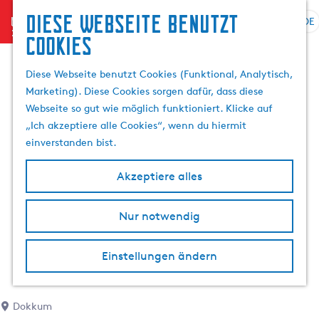
Diese Webseite benutzt
menu
DE
S
S
Cookies
p
G
u
r
e
c
Diese Webseite benutzt Cookies (Funktional, Analytisch,
a
h
h
Marketing). Diese Cookies sorgen dafür, dass diese
c
e
e
Webseite so gut wie möglich funktioniert. Klicke auf
h
n
n
„Ich akzeptiere alle Cookies“, wenn du hiermit
e
S
einverstanden bist.
a
i
u
e
Akzeptiere alles
s
z
w
u
Nur notwendig
ä
r
h
H
l
o
Einstellungen ändern
e
m
n
e
A
p
Dokkum
k