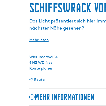
a
Schiffswrack von
g
e
Das Licht präsentiert sich hier i
nächster Nähe gesehen?
Mehr lesen
Wierumerwei 14
9143 WZ
Nes
b
Route planen
i
b
s
Route
i
S
s
c
Mehr Informationen
S
h
c
i