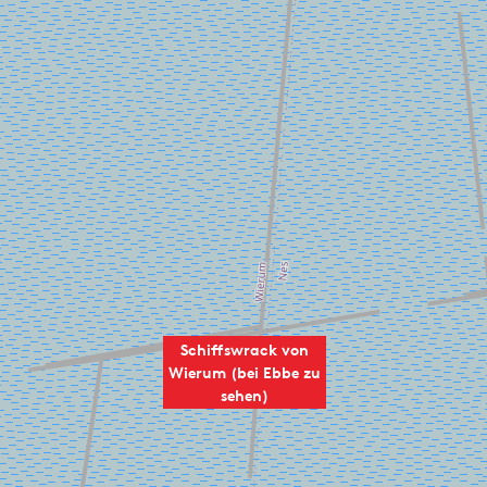
Schiffswrack von
Wierum (bei Ebbe zu
sehen)