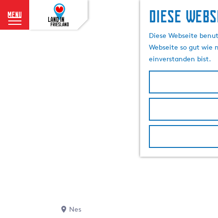
Diese Webs
menu
G
Diese Webseite benutz
e
Webseite so gut wie m
h
einverstanden bist.
e
n
S
i
e
z
u
r
H
o
m
e
p
Nes