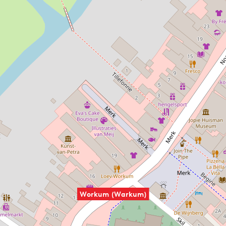
ziehen, denn diese altfriesische Stadt liegt direkt am
IJsselmeer, und der Strand ist mit seinem untiefen Wasser
geradezu ideal für Kinder und
(Kite-)Surfer
. Kein Wunder
also, dass in Workum im Sommer eine Menge los ist. Planen
Sie Ihren Besuch und erfahren Sie hier, wo Sie übernachten
können, was Workum zu bieten hat und wo man in der
Umgebung gut essen kann. Viel Spaß in Workum!
Workum (Warkum)