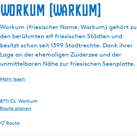
a
Workum (Warkum)
t
g
u
e
e
Workum (friesischer Name: Warkum) gehört zu
l
den berühmten elf friesischen Städten und
l
e
besitzt schon seit 1399 Stadtrechte. Dank ihrer
S
Lage an der ehemaligen Zuiderzee und der
p
unmittelbaren Nähe zur friesischen Seenplatte.
r
a
Mehr lesen
c
h
e
8711 CL
Workum
:
b
Route planen
D
i
e
b
s
Route
u
i
W
t