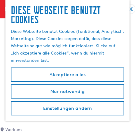
Diese Webseite benutzt
menu
DE
S
S
Cookies
p
G
u
r
e
c
Diese Webseite benutzt Cookies (Funktional, Analytisch,
a
h
h
Marketing). Diese Cookies sorgen dafür, dass diese
c
e
e
Webseite so gut wie möglich funktioniert. Klicke auf
h
n
n
„Ich akzeptiere alle Cookies“, wenn du hiermit
e
S
einverstanden bist.
a
i
u
e
Akzeptiere alles
s
z
w
u
Nur notwendig
ä
r
h
H
l
o
Einstellungen ändern
e
m
n
e
A
p
Workum
k