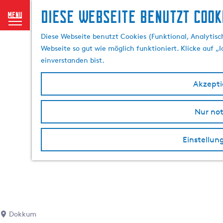
Diese Webseite benutzt Cook
menu
G
Diese Webseite benutzt Cookies (Funktional, Analytisch
e
Webseite so gut wie möglich funktioniert. Klicke auf „
h
einverstanden bist.
e
n
Akzeptie
S
i
Nur no
e
z
Einstellun
u
r
H
o
m
e
p
Dokkum