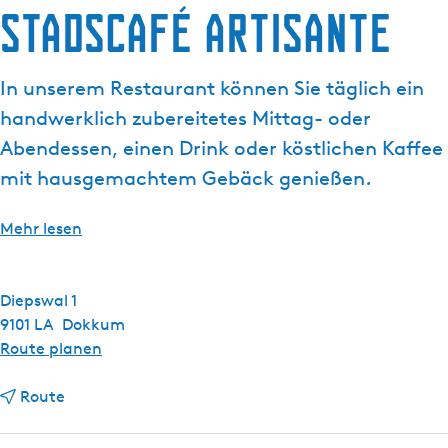
a
Stadscafé Artisante
g
e
In unserem Restaurant können Sie täglich ein
handwerklich zubereitetes Mittag- oder
Abendessen, einen Drink oder köstlichen Kaffee
mit hausgemachtem Gebäck genießen.
Mehr lesen
Diepswal 1
9101 LA
Dokkum
b
Route planen
i
b
s
Route
i
S
s
t