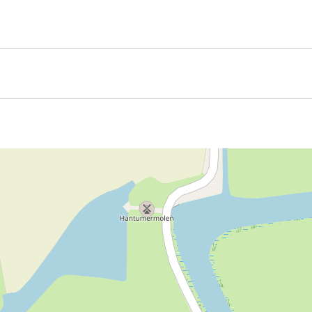
iesischen Landschaft ein unerwarteter Anblick: Hier steht nä
n Glück bringen und sogar den Weltfrieden greifbarer mache
enden Fernsichten auf das Wattenmeer und das weite Land