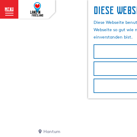
Diese Webs
menu
G
Diese Webseite benutz
e
Webseite so gut wie m
h
einverstanden bist.
e
n
S
i
e
z
u
r
H
o
m
e
p
Hantum