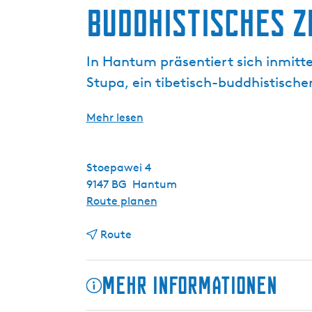
a
Buddhistisches 
g
e
In Hantum präsentiert sich inmitte
Stupa, ein tibetisch-buddhistische
Mehr lesen
Stoepawei 4
9147 BG
Hantum
b
Route planen
i
b
s
Route
i
B
s
u
Mehr Informationen
B
d
u
d