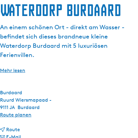
a
Waterdorp Burdaard
g
e
An einem schönen Ort - direkt am Wasser -
befindet sich dieses brandneue kleine
Waterdorp Burdaard mit 5 luxuriösen
Ferienvillen.
Mehr lesen
Burdaard
Ruurd Wiersmapaad -
9111 JA
Burdaard
b
Route planen
i
b
s
Route
i
b
W
E-Mail