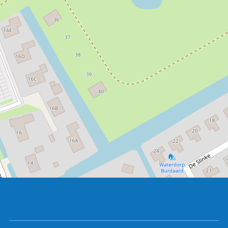
der Watteninseln Ameland und Schiermonnikoog
einatmen.
Urlaub in Waterdorp Burdaard guarantees einen
abwechslungsreichen Urlaub das ganze Jahr über!