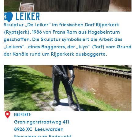
l
f
De Leiker
4
s
t
Skulptur „De Leiker“ im friesischen Dorf Rijperkerk
ä
(Ryptsjerk). 1986 von Frans Ram aus Hogebeintum
d
geschaffen. Die Skulptur symbolisiert die Arbeit des
t
„Leikers“ – eines Baggerers, der „klyn“ (Torf) vom Grund
e
der Kanäle rund um Rijperkerk ausbaggerte.
t
o
D
u
e
r
L
e
i
k
e
Endpunkt:
r
Groningerstraatweg 411
8926 XC
Leeuwarden
Navigiere zum Endpunkt