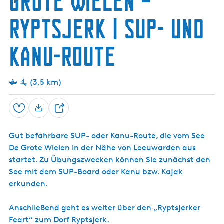
Grote Wielen –
a
t
g
Ryptsjerk | SUP- und
u
e
e
Kanu-Route
l
l
e
(3,5 km)
S
p
r
Speichern
T
a
e
c
Gut befahrbare SUP- oder Kanu-Route, die vom See
i
h
De Grote Wielen in der Nähe von Leeuwarden aus
l
e
startet. Zu Übungszwecken können Sie zunächst den
e
:
See mit dem SUP-Board oder Kanu bzw. Kajak
n
D
erkunden.
e
u
Anschließend geht es weiter über den „Ryptsjerker
t
Feart“ zum Dorf Ryptsjerk.