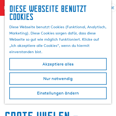
Diese Webseite benutzt
menu
DE
S
S
Cookies
p
G
u
r
e
c
Diese Webseite benutzt Cookies (Funktional, Analytisch,
a
h
h
Marketing). Diese Cookies sorgen dafür, dass diese
c
e
e
Webseite so gut wie möglich funktioniert. Klicke auf
h
n
n
„Ich akzeptiere alle Cookies“, wenn du hiermit
e
S
einverstanden bist.
a
i
u
e
Akzeptiere alles
s
z
w
u
Nur notwendig
ä
r
h
H
l
o
Einstellungen ändern
e
m
n
e
A
p
k