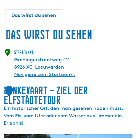
Das wirst du sehen
Das wirst du sehen
Startpunkt:
Groningerstraatweg 411
8926 XC
Leeuwarden
Navigiere zum Startpunkt
Bonkevaart – Ziel der
1
Elfstädtetour
Ein historischer Ort, den man gesehen haben muss.
Vom Eis, vom Ufer oder vom Wasser aus – immer ein
Erlebnis!
B