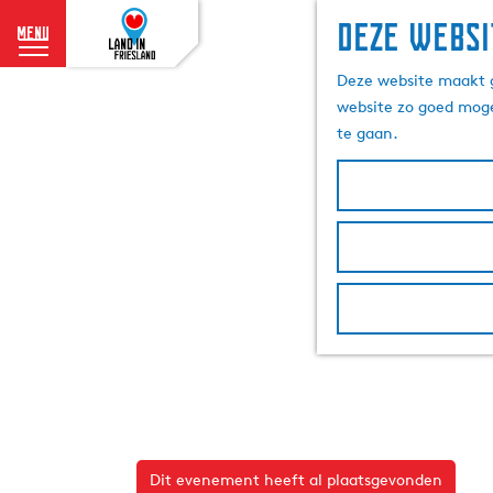
Deze websi
menu
G
Deze website maakt g
a
website zo goed moge
n
te gaan.
a
a
r
d
e
h
o
m
e
p
a
g
e
Dit evenement heeft al plaatsgevonden