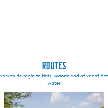
Routes
verken de regio te fiets, wandelend of vanaf het
water
F
i
e