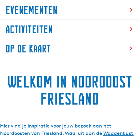
Evenementen
E
Activiteiten
v
e
A
n
Op de kaart
c
e
t
m
O
i
e
p
v
n
Welkom in Noordoost
d
i
t
e
t
e
k
Friesland
e
n
a
i
a
t
r
e
t
n
Hier vind je inspiratie voor jouw bezoek aan het
Noordoosten van Friesland. Waai uit aan de
Waddenkust
,