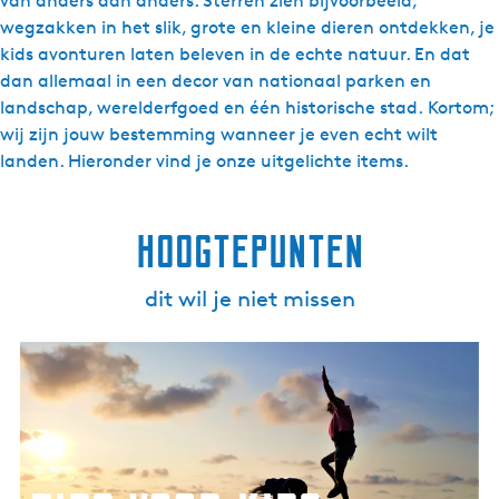
van anders dan anders. Sterren zien bijvoorbeeld,
wegzakken in het slik, grote en kleine dieren ontdekken, je
kids avonturen laten beleven in de echte natuur. En dat
dan allemaal in een decor van nationaal parken en
landschap, werelderfgoed en één historische stad. Kortom;
wij zijn jouw bestemming wanneer je even echt wilt
landen. Hieronder vind je onze uitgelichte items.
Hoogtepunten
dit wil je niet missen
T
i
p
s
v
o