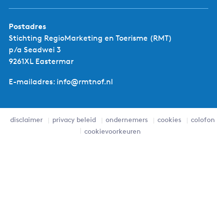
Postadres
Stichting RegioMarketing en Toerisme (RMT)
p/a Seadwei 3
9261XL Eastermar
E-mailadres: info@rmtnof.nl
disclaimer
privacy beleid
ondernemers
cookies
colofon
cookievoorkeuren