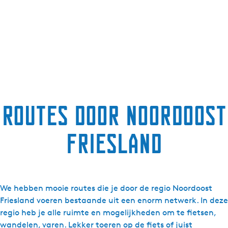
g
e
t
a
a
l
:
N
Routes door Noordoost
e
d
Friesland
e
r
l
a
n
We hebben mooie routes die je door de regio Noordoost
d
Friesland voeren bestaande uit een enorm netwerk. In deze
s
regio heb je alle ruimte en mogelijkheden om te fietsen,
wandelen, varen. Lekker toeren op de fiets of juist