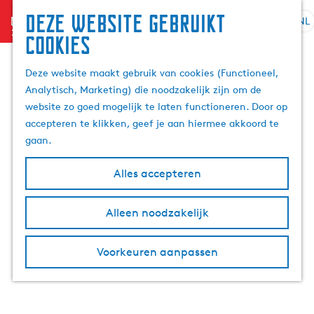
Deze website gebruikt
menu
NL
S
Z
cookies
e
G
o
l
a
e
Deze website maakt gebruik van cookies (Functioneel,
e
n
k
Analytisch, Marketing) die noodzakelijk zijn om de
c
a
e
website zo goed mogelijk te laten functioneren. Door op
t
a
n
accepteren te klikken, geef je aan hiermee akkoord te
e
r
gaan.
e
d
r
e
Alles accepteren
t
h
a
o
Alleen noodzakelijk
a
m
l
e
H
p
Voorkeuren aanpassen
u
a
i
g
d
e
i