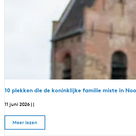
10 plekken die de koninklijke familie miste in No
11 juni 2026
|
|
1
o
Meer lezen
0
v
e
p