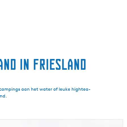
g
e
t
a
a
l
:
N
and in Friesland
e
d
e
r
l
 campings aan het water of leuke hightea-
a
and.
n
d
s