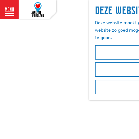
Deze websi
menu
G
Deze website maakt g
a
website zo goed moge
n
te gaan.
a
a
r
d
e
h
o
m
e
p
a
g
e