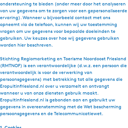
ondersteuning te bieden (onder meer door het analyseren
g
van uw gegevens om te zorgen voor een gepersonaliseerde
e
ervaring). Wanneer u bijvoorbeeld contact met ons
t
opneemt via de telefoon, kunnen wij uw toestemming
a
vragen om uw gegevens voor bepaalde doeleinden te
a
gebruiken. Uw keuzes over hoe wij gegevens gebruiken
l
worden hier beschreven.
:
N
Stichting Regiomarketing en Toerisme Noordoost Friesland
e
(RMTNOF) is een verantwoordelijke (d.w.z. een persoon die
d
verantwoordelijk is voor de verwerking van
e
persoonsgegevens) met betrekking tot alle gegevens die
r
Eropuitinfriesland.nl over u verzamelt en ontvangt
l
wanneer u van onze diensten gebruik maakt.
a
Eropuitinfriesland.nl is gebonden aan en gebruikt uw
n
gegevens in overeenstemming met de Wet bescherming
d
persoonsgegevens en de Telecommunicatiewet.
s
1. Cookies