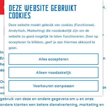
Deze website gebruikt
menu
NL
S
Z
cookies
Privacybeleid van
e
G
o
l
a
e
Deze website maakt gebruik van cookies (Functioneel,
eropuitinfriesland.nl
e
n
k
Analytisch, Marketing) die noodzakelijk zijn om de
c
a
e
website zo goed mogelijk te laten functioneren. Door op
t
a
n
accepteren te klikken, geef je aan hiermee akkoord te
e
r
gaan.
e
d
In deze policy wordt uitgelegd welke persoonsgegevens
r
e
Eropuitinfriesland.nl zowel online als oﬄine verzamelt en
Alles accepteren
t
h
hoe wij deze gegevens gebruiken. Lees dit zorgvuldig
a
o
door.
Alleen noodzakelijk
a
m
l
e
Over het algemeen verzamelen wij gegevens over u
H
p
Voorkeuren aanpassen
wanneer u ons een e-mail zendt of belt en wanneer u onze
u
a
websites, apps en sociale media gebruikt. Wij maken
i
g
gebruik van deze en andere gegevens om u en onze
d
e
andere klanten een betere dienstverlening, marketing en
i