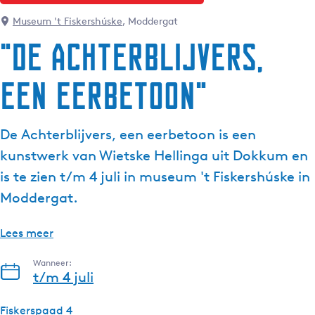
g
Museum 't Fiskershúske
, Moddergat
e
"De Achterblijvers,
t
a
een eerbetoon"
a
l
:
De Achterblijvers, een eerbetoon is een
N
e
kunstwerk van Wietske Hellinga uit Dokkum en
d
is te zien t/m 4 juli in museum 't Fiskershúske in
e
Moddergat.
r
l
Lees meer
a
n
Wanneer:
d
t/m 4 juli
s
Fiskerspaad 4