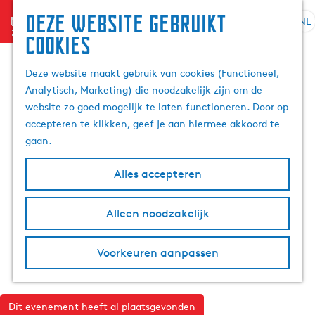
Deze website gebruikt
menu
NL
S
Z
cookies
e
G
o
l
a
e
Deze website maakt gebruik van cookies (Functioneel,
e
n
k
Analytisch, Marketing) die noodzakelijk zijn om de
c
a
e
website zo goed mogelijk te laten functioneren. Door op
t
a
n
accepteren te klikken, geef je aan hiermee akkoord te
e
r
gaan.
e
d
r
e
Alles accepteren
t
h
a
o
Alleen noodzakelijk
a
m
l
e
H
p
Voorkeuren aanpassen
u
a
i
g
d
e
Dit evenement heeft al plaatsgevonden
i