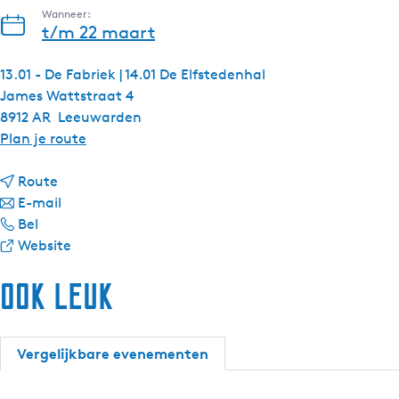
Wanneer:
t/m 22 maart
13.01 - De Fabriek | 14.01 De Elfstedenhal
James Wattstraat 4
8912 AR
Leeuwarden
n
Plan je route
a
n
a
Route
a
n
r
E-mail
W
a
a
W
Bel
i
r
a
v
i
Website
n
W
r
a
n
Ook leuk
t
i
W
n
t
e
n
i
W
e
r
t
n
i
r
f
e
t
n
f
Vergelijkbare evenementen
i
r
e
t
i
e
f
r
e
e