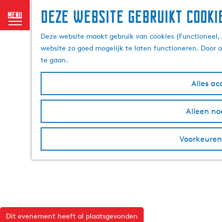
Deze website gebruikt cooki
menu
G
Deze website maakt gebruik van cookies (Functioneel, 
a
website zo goed mogelijk te laten functioneren. Door 
n
te gaan.
a
a
Alles ac
r
d
Alleen no
e
h
Voorkeuren
o
m
e
p
a
g
e
Dit evenement heeft al plaatsgevonden