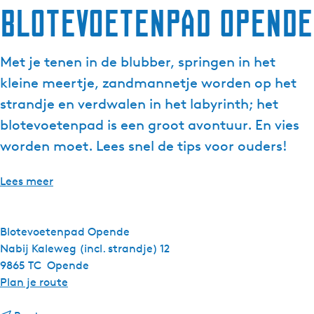
Blotevoetenpad Opende
g
e
t
Met je tenen in de blubber, springen in het
a
kleine meertje, zandmannetje worden op het
a
l
strandje en verdwalen in het labyrinth; het
:
blotevoetenpad is een groot avontuur. En vies
N
worden moet. Lees snel de tips voor ouders!
e
d
Lees meer
e
r
l
Blotevoetenpad Opende
a
Nabij Kaleweg (incl. strandje) 12
n
9865 TC
Opende
d
n
Plan je route
s
a