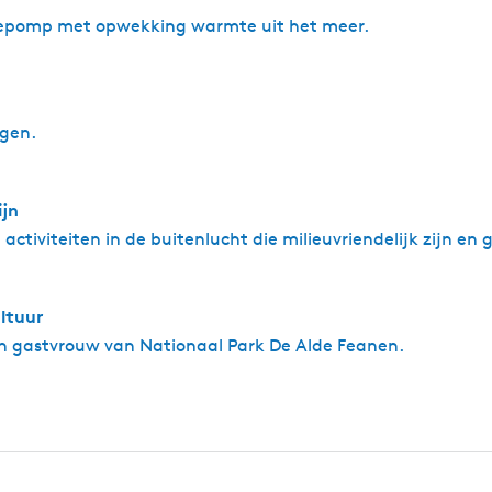
epomp met opwekking warmte uit het meer.
irtrade certificaat. Eerlijke producten proberen we in ons
igen.
k de Alde Feanen waar we sponsor van zijn en andere lokale
ijn
activiteiten in de buitenlucht die milieuvriendelijk zijn en
ltuur
en gastvrouw van Nationaal Park De Alde Feanen.