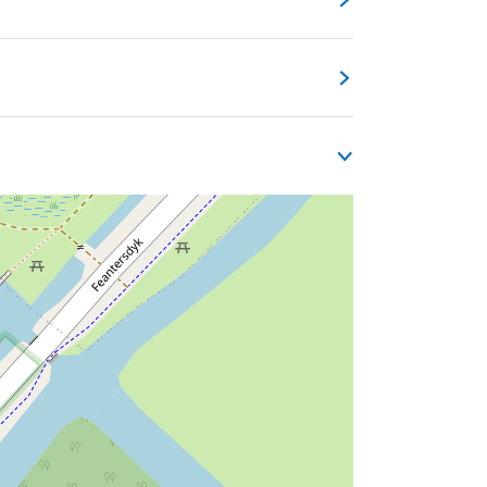
bben. We werken zoveel mogelijk met voer-
ey ons goed verdiept in duurzame
orzien van waterbesparende middelen.
r voor schoonmaken van onze materialen