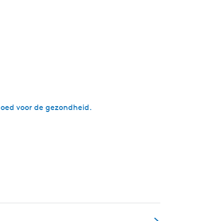
 cateringaanbod waar mogelijk zoveel
 goede doelen (o.a.skjin wetter actie)
 goed voor de gezondheid.