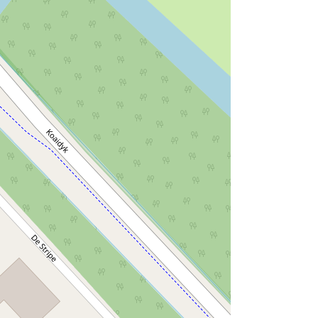
 vaartuigen.
voor de gezondheid.