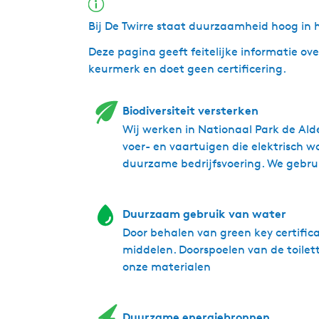
Vernieuwing in het aanbod van groepsuitjes
2025:
Bij De Twirre staat duurzaamheid hoog in 
Deze pagina geeft feitelijke informatie o
Foodboat arrangement
keurmerk en doet geen certificering.
e-Fatbike
Extra e-Choppers
Pubquiz Battle
Biodiversiteit versterken
Wij werken in Nationaal Park de Al
Tevens realiseren we ons ook dat we stee
voer- en vaartuigen die elektrisch 
hebben in het mooie natuurgebied waar w
duurzame bedrijfsvoering. We gebrui
In 2024 hebben we ons
Green key
certifica
bewust van hun positie in de maatschappij
Duurzaam gebruik van water
Door behalen van green key certific
Voor de Twirre betekent dit zoveel mogel
middelen. Doorspoelen van de toile
Zonnepanelen, heatpipes en een warmtepo
onze materialen
zijn al in gebruik genomen.
Hierdoor kunnen we onze elektrische sloe
Duurzame energiebronnen