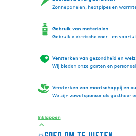
water.
Zonnepanelen, heatpipes en warmt
Naast Green Key heeft De Twirre ook een Fa
mogelijk in te zetten
Gebruik van materialen
Gebruik elektrische voer - en vaartu
Door onze betrokkenheid bij Nationaal Par
proberen we ons steentje bij te dragen.
Versterken van gezondheid en welz
Wij bieden onze gasten en personeel 
Versterken van maatschappij en cu
We zijn zowel sponsor als gastheer 
Inklappen
Goed om te weten