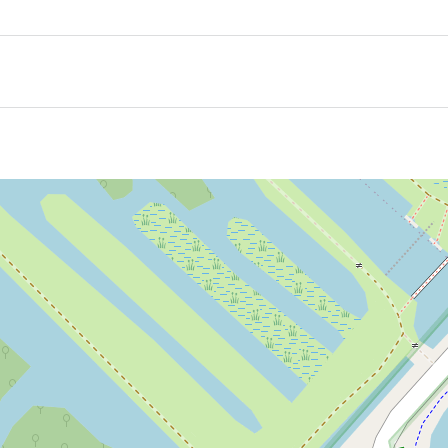
Ja
Ja
Ja
Ja
Ja
en en zijn ons bewust dat we de omgeving in bruikleen he
edreven en ook hebben we door het behalen van de green k
e tuin en voor het onkruid.
jn al onze watervoorzieningen (wc kranen, douches etc) vo
male inhoud. Ook gebruiken we zoveel mogelijk buitenwate