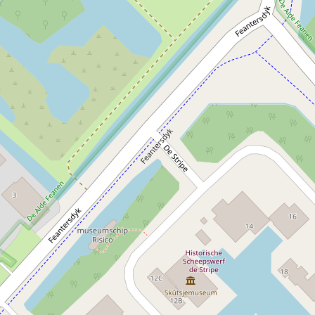
met opwekking warmte uit het meer.
Gebruik elektrische voer - en
eiten in de buitenlucht die milieuvriendelijk zijn en goed 
tvrouw van Nationaal Park De Alde Feanen.