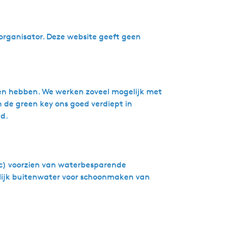
en de klanten aan ons te binden. Nieuw in
organisator. Deze website geeft geen
een hebben. We werken zoveel mogelijk met
 het mogelijk te maken een fijne tijd te
 de green key ons goed verdiept in
d.
 op het milieu te verminderen en zijn zich
.
tc) voorzien van waterbesparende
elijk buitenwater voor schoonmaken van
middel van Wetter Waarmte (aquathermie)
en douchen met door heatpipes opgewarmd