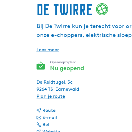
De Twirre
Bij De Twirre kun je terecht voor o
onze e-choppers, elektrische sloe
Lees meer
Openingstijden:
Nu geopend
De Reidtugel, 5c
9264 TS
Earnewald
n
Plan je route
a
n
a
Route
a
n
r
E-mail
D
a
a
D
Bel
e
r
a
v
e
Website