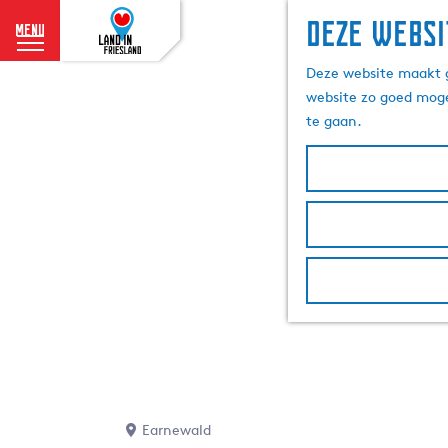
Deze websi
menu
G
Deze website maakt g
a
website zo goed moge
n
te gaan.
a
a
r
d
e
h
o
m
e
p
a
g
e
Earnewald