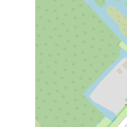
Zonnepanelen, heatpipes en warmtepomp 
Gebruik van materialen:
Versterken gezondheid en welzijn:
Wij bieden onze gasten en personeel activit
Versterken van maatschappij en cultuur:
We zijn zowel sponsor als gastheer en gas