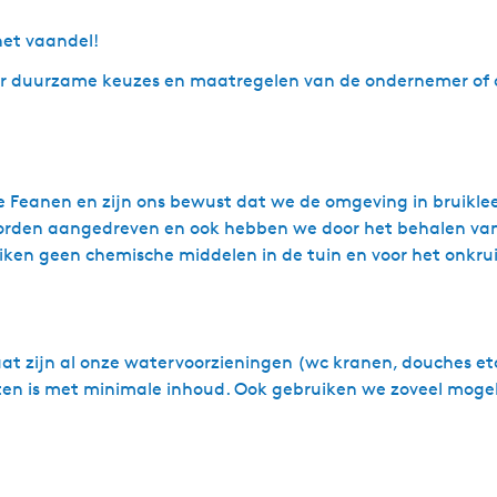
 is voor ons essentieel om het bedrijf bruisend te houden 
het vaandel!
ver duurzame keuzes en maatregelen van de ondernemer of 
de Feanen en zijn ons bewust dat we de omgeving in bruikl
ds meer maatschappelijk verantwoord moeten ondernemen om
worden aangedreven en ook hebben we door het behalen van
e dagelijks gebruik van mogen maken.
ken geen chemische middelen in de tuin en voor het onkrui
at behaald. Bedrijven met een Green Key proberen de impact
 zonder dat dit ten koste gaat van het comfort van de gast
aat zijn al onze watervoorzieningen (wc kranen, douches e
ijk duurzaam ondernemen.
tten is met minimale inhoud. Ook gebruiken we zoveel mog
mp die zijn energie uit het aangelegen meer haalt door 
pen en voertuigen efficiënt opladen en kunnen onze gast