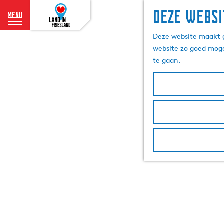
Deze websi
menu
G
Deze website maakt g
a
website zo goed moge
n
te gaan.
a
a
r
d
e
h
o
m
e
p
a
g
e