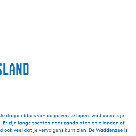
g
e
t
a
a
l
:
N
sland
e
d
e
r
l
a
n
e droge ribbels van de golven te lopen: wadlopen is je
d
. Er zijn lange tochten naar zandplaten en eilanden of
s
ard ook veel dat je vervolgens kunt zien. De Waddenzee is