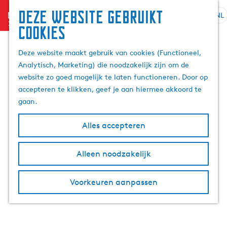
Deze website gebruikt
menu
NL
S
Z
cookies
e
G
o
l
a
e
Deze website maakt gebruik van cookies (Functioneel,
e
n
k
Analytisch, Marketing) die noodzakelijk zijn om de
c
a
e
website zo goed mogelijk te laten functioneren. Door op
t
a
n
accepteren te klikken, geef je aan hiermee akkoord te
e
r
gaan.
e
d
r
e
Alles accepteren
t
h
a
o
Alleen noodzakelijk
a
m
l
e
H
p
Voorkeuren aanpassen
u
a
i
g
d
e
i