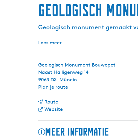
Geologisch Mon
Geologisch monument gemaakt van 
Lees meer
Geologisch Monument Bouwepet
Naast Halligenweg 14
9063 DX
Mûnein
n
Plan je route
a
n
a
Route
a
v
r
Website
a
a
G
r
n
e
Meer informatie
G
G
o