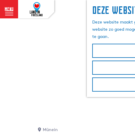
Deze websi
menu
G
Deze website maakt g
a
website zo goed moge
n
te gaan.
a
a
r
d
e
h
o
m
e
p
a
g
e
Mûnein