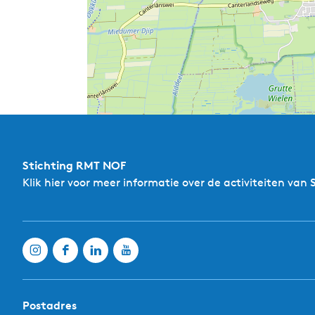
e
s
D
e
W
i
n
z
e
D
e
Stichting RMT NOF
G
Klik hier
voor meer informatie over de activiteiten van 
r
o
o
t
e
W
i
e
l
e
Postadres
n