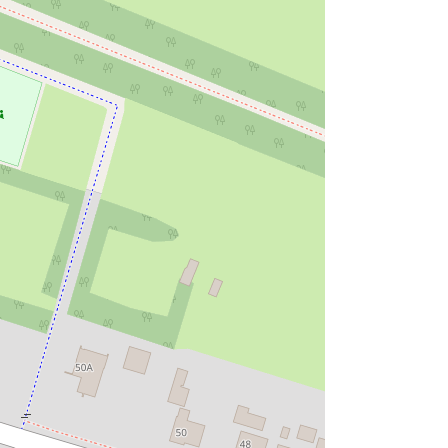
zaalkerk met driezijdig gesloten koor is
eeuw verrezen, heeft een kern van
rdoor ze boeiende en soms contrasterende
een rondboogvenster. Even oostelijker
bovenzone zitten spaarnissen van tuf
 romaans rondboogvenster te zien.
, een spoor van een aanbouw van een
friezen zien die ook hier weer doorbroken
ingen van overhoeks gemetselde tufsteen is
allen korfboog. Het middelste grote
ing heeft alleen een venster aan de
n de 16de eeuw verhoogd in baksteen en er