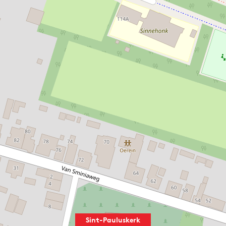
in het midden van de 12de eeuw gebouwd op een zandrug. De 
et tufsteen. Ook de westtoren, aan het begin van de 13de 
el kerk als toren zijn verschillende malen verbouwd, waa
rtij tussen pilasters en onder een fronton met daarboven 
n tufsteen die met rode baksteen is dichtgemetseld. In de 
 de vakken is een oorspronkelijk, maar wel dichtgemetseld
nster dat een wijde spitsboog in het muurwerk doorbreekt
de zuidelijke muur laat tufstenen spaarnissen met rondboog
De oude zuidelijke ingang met een fraaie boog met vertand
andere, kleine ingang gemaakt onder een wat scheef uitgev
ouw, vergelijkbaar met dat aan de noordzijde. De koorsluit
 eeuw een pleisterlaag. Het schip is in de tweede helft va
.
Sint-Pauluskerk