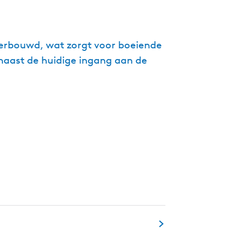
g
e
t
 verbouwd, wat zorgt voor boeiende
a
 naast de huidige ingang aan de
a
l
:
N
e
d
e
r
l
a
n
d
s