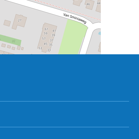
ts beneden de hoogte van de naald van het
ord- en oostzijde door een rondboogfries
n met kepervormig metselmozaïek.
wonderen. Binnen een eenvoudige dooptuin
ouding eenvoudig klankbord. Op de hoeken
en dateert uit ongeveer dezelfde tijd.
renbank. Op een rijk bewerkte basis met de
ee panelen de teksten van de Tien Geboden
de westelijke van de twee herenbanken
fdbank die een getoogde overhuiving met
 Sminiabank is omstreeks 1700 vervaardigd
iste in Friesland, heeft eveneens een
uk het familiewapen door twee engeltjes
anten en bloemen. De panelen van de
 en regelwerk is niet met rust gelaten en
n. In de koorsluiting hangen twee
lies Heemstra en Sminia, adellijke families