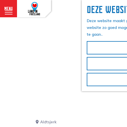
Deze websi
menu
G
Deze website maakt g
a
website zo goed moge
n
te gaan.
a
a
r
d
e
h
o
m
e
p
a
g
e
Aldtsjerk