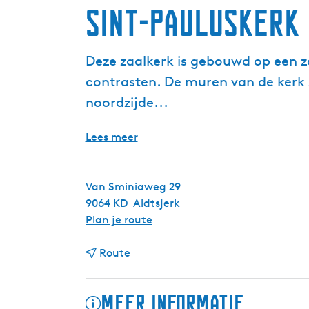
Sint-Pauluskerk
Deze zaalkerk is gebouwd op een z
contrasten. De muren van de kerk 
noordzijde...
Lees meer
Van Sminiaweg 29
9064 KD
Aldtsjerk
n
Plan je route
a
n
a
Route
a
r
a
S
Meer informatie
r
i