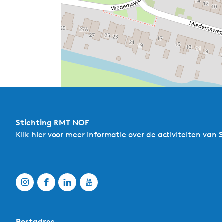
De toren is eveneens in tufsteen bekleed,
kerkdak is het torenmuurwerk aan alle zij
worden bekroond. De oostelijke romano-g
Onder het tongewelf met trekbalken is in 
is het middelpunt de preekstoel uit 1630 
van de kuip staan kariatiden en in de sch
Tegen de sluitwand van het koor is het Ti
wapens van de schenkers ‘S.M. v. Aylua’ en
Stichting RMT NOF
en een schildering van Mozes met zijn wet
tegen de noordwand tot stand zijn gekome
Klik hier
voor meer informatie over de activiteiten van 
gecanneleerde zuilen kreeg. Daarop staat 
door mogelijk Pieter Nauta in opdracht va
overhuiving en deze rust op korintische, 
vastgehouden. Ook in de rugschotten zijn 
voorbank zijn ook uitbundig met florale voo
voorzien van allerlei festoenen. Met de k
rouwborden uit 1734 en 1782 en in de kerkvl
Postadres