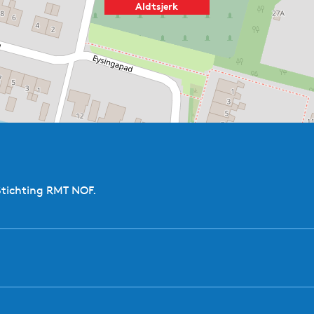
Aldtsjerk
 al schemert de baksteenbasis er hier en daar doorheen. Ie
den van grote rechthoekige spaarnissen voorzien die aan no
otische geveltop vertoont fraaie klimmende rondboognisse
het interieur een fraai en gaaf bewaarde inventaris te be
met een rijk gesneden maniëristische kuip met een in verh
elpnissen vazen met uitbundige bloementuilen. Het doopbekk
en Gebodenbord (1637) geïntegreerd tot een renaissance he
 ‘L.M. Eisenga’ staan tussen fijn uitgewerkte zuilen in tw
stafelen bekroont het geheel. Omstreeks dezelfde tijd zal 
n. Deze heeft een voorbank met balusterhekje en een hoo
Stichting RMT NOF.
een kuifstuk met zuiltjes en rolwerk. De hiernaast staande
n Hobbe Baerdt van Sminia. Deze herenbank, een van de fraa
omrankte zuilen. Bovenop wordt op het opengewerkte kuifst
engeltjes gesneden tussen allerlei rankwerk, vruchten, pl
rstellingen, maar dan met vogels versierd en zelfs het stijl-
erkbanken bleef men niet achter: zij kregen bewerkte wange
oer liggen verschillende grote, bewerkte zerken voor de fami