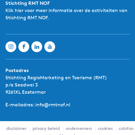
Stichting RMT NOF
Klik hier
voor meer informatie over de activiteiten van
Stichting RMT NOF.
Zeilcharter Willem
Jacob
Postadres
Stichting RegioMarketing en Toerisme (RMT)
p/a Seadwei 3
9261XL Eastermar
E-mailadres: info@rmtnof.nl
disclaimer
privacy beleid
ondernemers
cookies
colofon