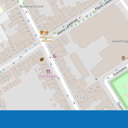
Schiermonnikoog of in alle rust vogels spotten op het
Lauwersmeer. Elke tocht is een unieke ervaring, vol wind,
water en samen genieten.
Ook in het donker komt de Willem Jacob tot leven. Zo
varen we in augustus tijdens de Vallende Sterrentochten,
in oktober mee met de Nacht van de Nacht, en maken we
Dark Sky-tochten op het Lauwersmeer, een magische
beleving onder de sterrenhemel.
In de winter ligt het schip sfeervol afgemeerd in de
binnenstad van Groningen.