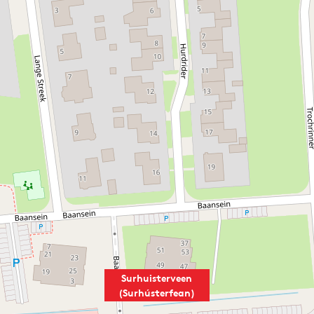
Surhuisterveen
(Surhústerfean)