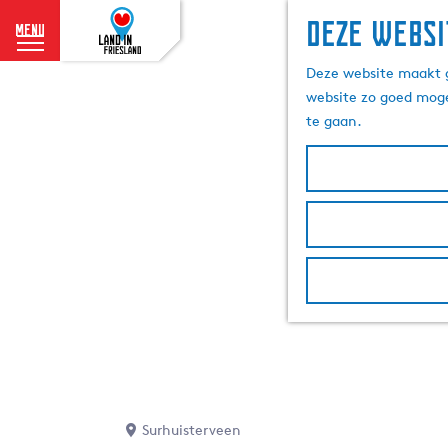
Deze websi
menu
G
Deze website maakt g
a
website zo goed moge
n
te gaan.
a
a
r
d
e
h
o
m
e
p
a
g
e
Surhuisterveen