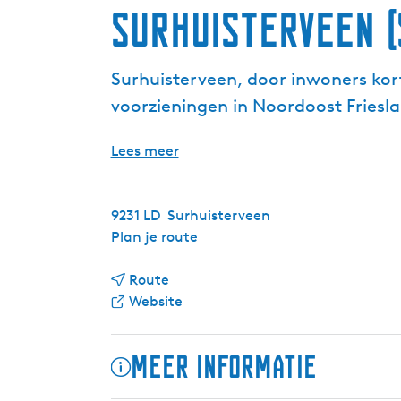
Surhuisterveen 
Surhuisterveen, door inwoners kort
voorzieningen in Noordoost Fries
Lees meer
9231 LD
Surhuisterveen
n
Plan je route
a
n
a
Route
a
v
r
Website
a
a
S
r
n
u
Meer informatie
S
S
r
u
u
h