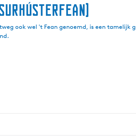
(Surhústerfean)
weg ook wel 't Fean genoemd, is een tamelijk gr
land.