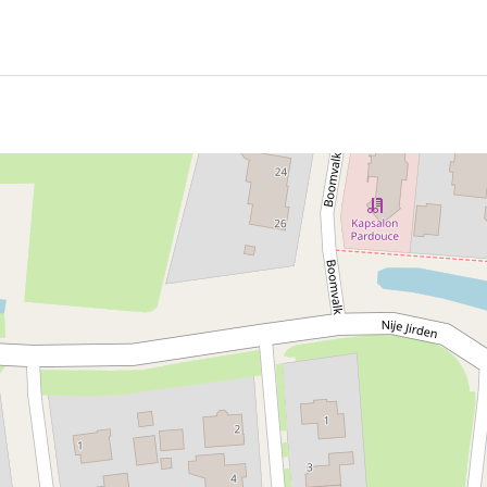
wel 't Fean genoemd (ook al is dat eigenlijk de Friese naa
jd dat hier veen werd gewonnen vanaf de zestiende eeuw. H
ier beleef je de sfeer van honderd jaar geleden.
zijn winkels en horecagelegenheden in het dorp. De slogan v
andelen in het Nationaal Landschap Noardlike Fryske Wâld