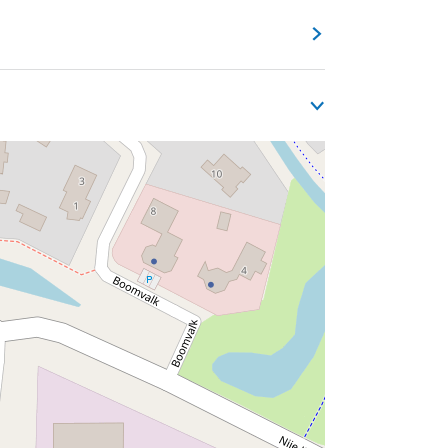
m van Heerenveen) is een tamelijk groot
et is interessant om in Surhuisterveen
an het dorp luidt: Surhuisterveen, zo
en.