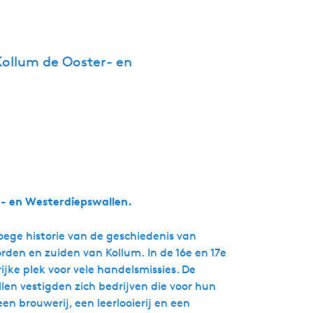
g
e
t
Kollum de Ooster- en
a
a
l
:
N
e
d
e
r
r- en Westerdiepswallen.
l
a
ege historie van de geschiedenis van
n
orden en zuiden van Kollum. In de 16e en 17e
d
jke plek voor vele handelsmissies. De
s
en vestigden zich bedrijven die voor hun
n brouwerij, een leerlooierij en een