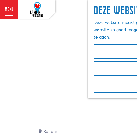
Deze websi
menu
G
Deze website maakt g
a
website zo goed moge
n
te gaan.
a
a
r
d
e
h
o
m
e
p
a
g
e
Kollum