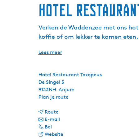
Hotel Restauran
Verken de Waddenzee met ons hote
koffie of om lekker te komen eten.
Lees meer
Hotel Restaurant Toxopeus
De Singel 5
9133NH
Anjum
n
Plan je route
a
n
a
Route
a
n
r
E-mail
H
a
a
H
Bel
o
r
a
v
o
Website