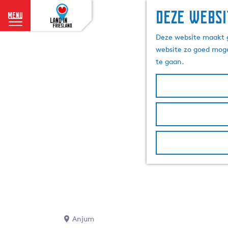
Deze websi
menu
G
Deze website maakt g
a
website zo goed moge
n
te gaan.
a
a
r
d
e
h
o
m
e
p
a
g
e
Anjum