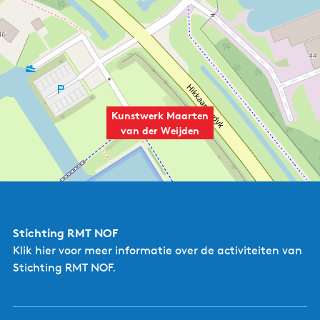
Kunstwerk Maarten
van der Weijden
Stichting RMT NOF
Klik hier
voor meer informatie over de activiteiten van
Stichting RMT NOF.