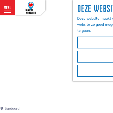
Deze websi
menu
G
Deze website maakt g
a
website zo goed moge
n
te gaan.
a
a
r
d
e
h
o
m
e
p
a
g
e
Burdaard