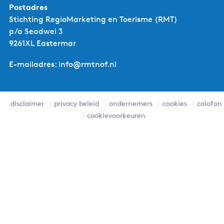
Postadres
Stichting RegioMarketing en Toerisme (RMT)
p/a Seadwei 3
9261XL Eastermar
E-mailadres: info@rmtnof.nl
disclaimer
privacy beleid
ondernemers
cookies
colofon
cookievoorkeuren