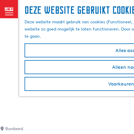
Deze website gebruikt cooki
menu
G
Deze website maakt gebruik van cookies (Functioneel, 
a
website zo goed mogelijk te laten functioneren. Door 
n
te gaan.
a
a
Alles ac
r
d
Alleen no
e
h
Voorkeuren
o
m
e
p
a
g
e
Burdaard