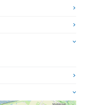
hap.
le bierspecialiteiten, gewoon echt lekkere
stadstuin waar we in ’21 de9e plaats
n buitenland. Lokale leveranciers brengen
 voor het volgende seizoen.