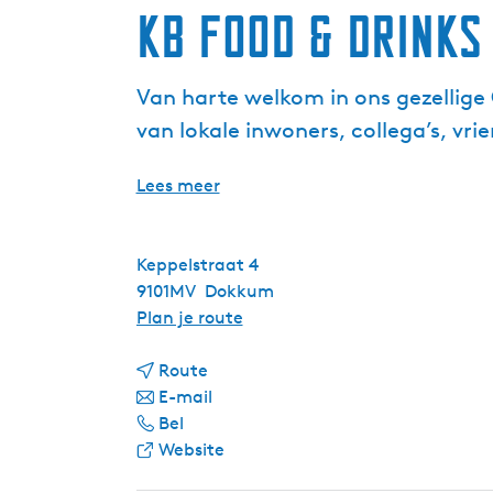
KB Food & Drinks
Van harte welkom in ons gezellig
van lokale inwoners, collega’s, vri
Lees meer
Keppelstraat 4
9101MV
Dokkum
n
Plan je route
a
n
a
Route
a
n
r
E-mail
K
a
a
K
Bel
B
r
a
v
B
Website
F
K
r
a
F