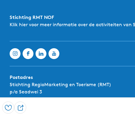
Stichting RMT NOF
Klik hier
voor meer informatie over de activiteiten van 
B
o
e
t
i
e
k
Postadres
H
Stichting RegioMarketing en Toerisme (RMT)
o
t
p/a Seadwei 3
e
9261XL Eastermar
l
'
Opslaan
D
E-mailadres: info@rmtnof.nl
H
e
e
r
e
b
l
e