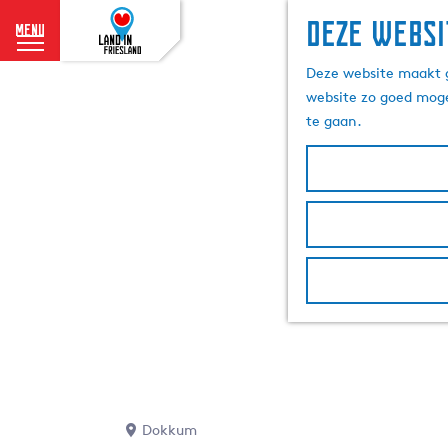
Deze websi
menu
G
Deze website maakt g
a
website zo goed moge
n
te gaan.
a
a
r
d
e
h
o
m
e
p
a
g
e
Dokkum