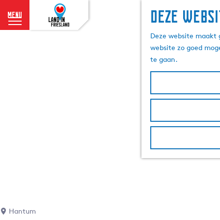
Deze websi
menu
G
Deze website maakt g
a
website zo goed moge
n
te gaan.
a
a
r
d
e
h
o
m
e
p
a
g
e
Hantum