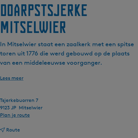
Doarpstsjerke
Mitselwier
In Mitselwier staat een zaalkerk met een spitse
toren uit 1776 die werd gebouwd op de plaats
van een middeleeuwse voorganger.
Lees meer
Tsjerkebuorren 7
9123 JP
Mitselwier
n
Plan je route
a
n
a
Route
a
r