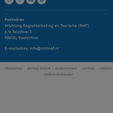
u
n
t
r
Postadres
y
g
Stichting RegioMarketing en Toerisme (RMT)
a
p/a Seadwei 3
r
9261XL Eastermar
d
e
n
E-mailadres: info@rmtnof.nl
disclaimer
privacy beleid
ondernemers
cookies
colofon
cookievoorkeuren
Leaflet
|
Powered by Esri | Esri, HERE, Garmin, USGS, Intermap, INCREMENT P, NRCAN, Esri Japan, METI,
Esri China (Hong Kong), NOSTRA, © OpenStreetMap contributors, and the GIS User Community