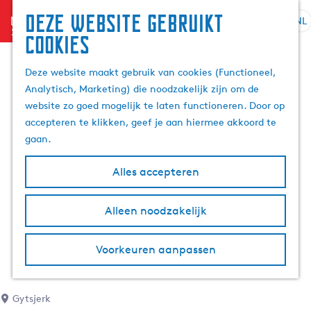
Deze website gebruikt
menu
NL
S
Z
cookies
e
G
o
l
a
e
Deze website maakt gebruik van cookies (Functioneel,
e
n
k
Analytisch, Marketing) die noodzakelijk zijn om de
c
a
e
website zo goed mogelijk te laten functioneren. Door op
t
a
n
accepteren te klikken, geef je aan hiermee akkoord te
e
r
gaan.
e
d
r
e
Alles accepteren
t
h
a
o
Alleen noodzakelijk
a
m
l
e
H
p
Voorkeuren aanpassen
u
a
i
g
d
e
Gytsjerk
i