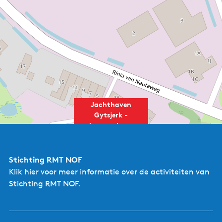
Jachthaven
Gytsjerk -
kanoverhuur
Stichting RMT NOF
Klik hier
voor meer informatie over de activiteiten van
Stichting RMT NOF.