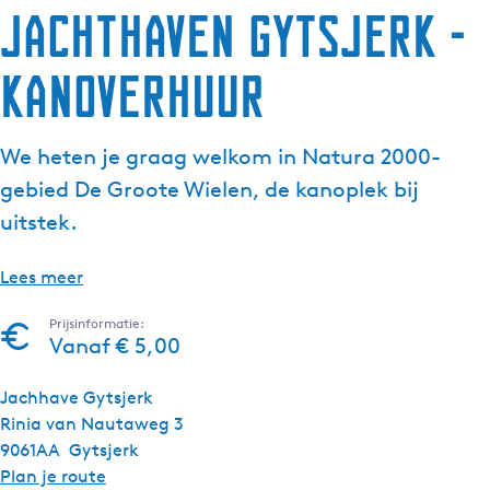
Jachthaven Gytsjerk -
g
e
kanoverhuur
t
a
a
We heten je graag welkom in Natura 2000-
l
:
gebied De Groote Wielen, de kanoplek bij
N
uitstek.
e
d
Lees meer
e
r
Prijsinformatie:
l
Vanaf € 5,00
a
n
Jachhave Gytsjerk
d
Rinia van Nautaweg 3
s
9061AA
Gytsjerk
n
Plan je route