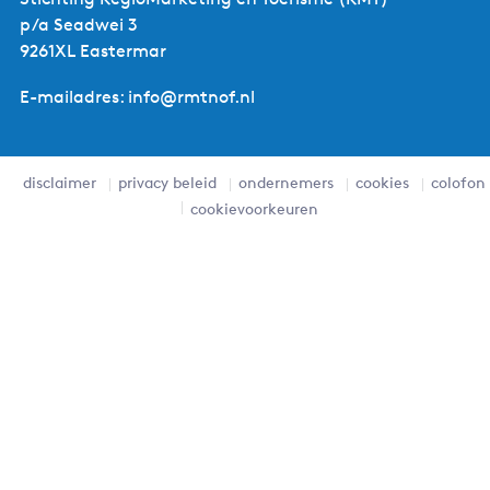
p/a Seadwei 3
9261XL Eastermar
E-mailadres: info@rmtnof.nl
disclaimer
privacy beleid
ondernemers
cookies
colofon
cookievoorkeuren