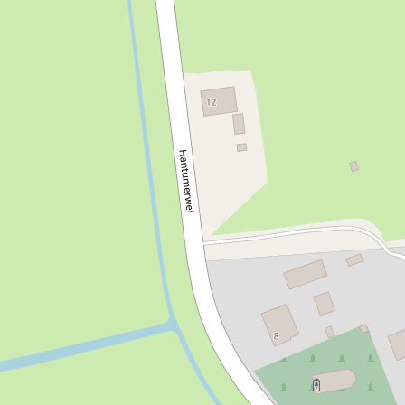
Bij Camping De Terp is een rustpunt aanwezig waar
wandelaars en fietsers uit kunnen rusten tijdens een
wandel- of fietstocht. Gebruik maken van een toilet en het
nuttigen van koffie of thee is in het algemeen mogelijk.
Meer informatie over rustpunten in o.a. Friesland is te
vinden op
www.rustpunt.nu
.