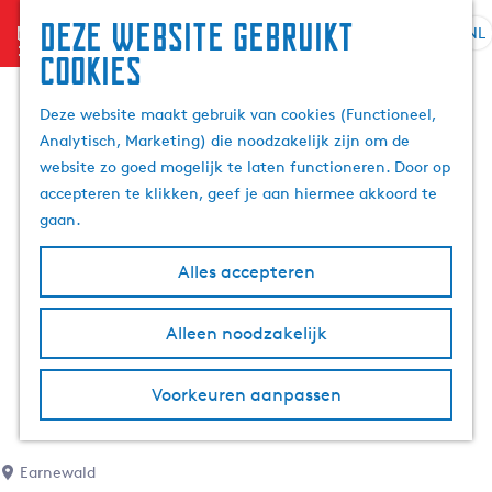
Deze website gebruikt
menu
NL
S
Z
cookies
e
G
o
l
a
e
Deze website maakt gebruik van cookies (Functioneel,
e
n
k
Analytisch, Marketing) die noodzakelijk zijn om de
c
a
e
website zo goed mogelijk te laten functioneren. Door op
t
a
n
accepteren te klikken, geef je aan hiermee akkoord te
e
r
gaan.
e
d
r
e
Alles accepteren
t
h
a
o
Alleen noodzakelijk
a
m
l
e
H
p
Voorkeuren aanpassen
u
a
i
g
d
e
Earnewald
i