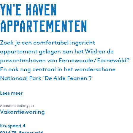
Yn'e haven
g
e
appartementen
t
a
a
Zoek je een comfortabel ingericht
l
:
appartement gelegen aan het Wiid en de
N
passantenhaven van Eernewoude / Earnewâld?
e
En ook nog centraal in het wonderschone
d
Nationaal Park 'De Alde Feanen'?
e
r
l
Lees meer
a
Accommodatietype:
n
Vakantiewoning
d
s
Kruspaed 4
9264 TE
Earnewald