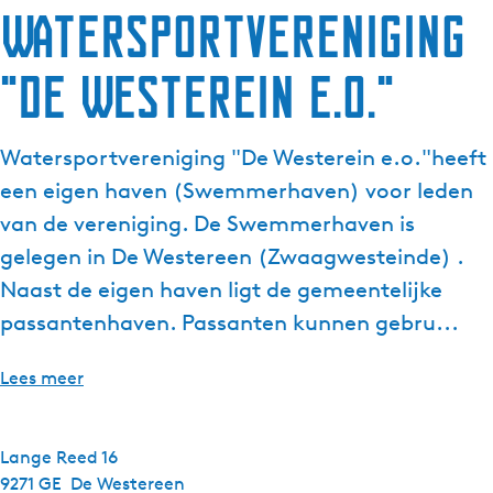
Watersportvereniging
g
e
"De Westerein e.o."
t
a
a
Watersportvereniging "De Westerein e.o."heeft
l
:
een eigen haven (Swemmerhaven) voor leden
N
van de vereniging. De Swemmerhaven is
e
gelegen in De Westereen (Zwaagwesteinde) .
d
Naast de eigen haven ligt de gemeentelijke
e
r
passantenhaven. Passanten kunnen gebru...
l
a
Lees meer
n
d
s
Lange Reed 16
9271 GE
De Westereen