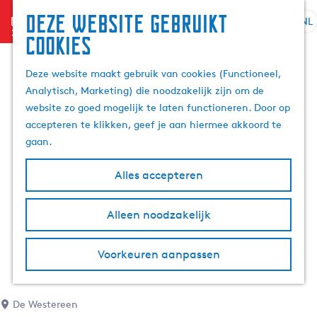
Deze website gebruikt
menu
NL
S
Z
cookies
e
G
o
l
a
e
Deze website maakt gebruik van cookies (Functioneel,
e
n
k
Analytisch, Marketing) die noodzakelijk zijn om de
c
a
e
website zo goed mogelijk te laten functioneren. Door op
t
a
n
accepteren te klikken, geef je aan hiermee akkoord te
e
r
gaan.
e
d
r
e
Alles accepteren
t
h
a
o
Alleen noodzakelijk
a
m
l
e
H
p
Voorkeuren aanpassen
u
a
i
g
d
e
De Westereen
i