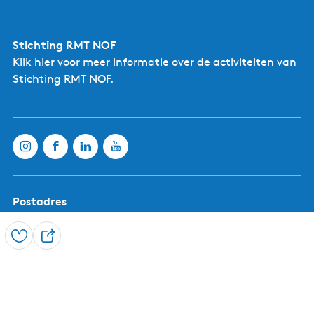
d
r
a
Stichting RMT NOF
a
d
Klik hier
voor meer informatie over de activiteiten van
Stichting RMT NOF.
Postadres
Stichting RegioMarketing en Toerisme (RMT)
p/a Seadwei 3
Opslaan
D
9261XL Eastermar
e
e
E-mailadres: info@rmtnof.nl
l