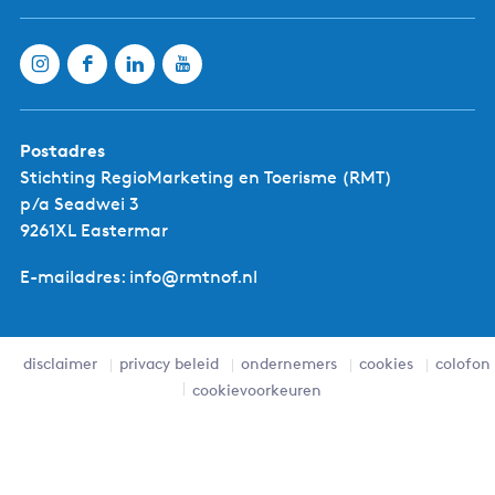
Alleen vergaderen
Ja
Aantal zalen:
1
Aantal bedden:
18
Aantal kamers:
8
Postadres
Maximale groepsgrootte:
20
Stichting RegioMarketing en Toerisme (RMT)
Capaciteit grootste zaal:
20
p/a Seadwei 3
Capaciteit kleinste zaal:
6
9261XL Eastermar
Capaciteit zittend diner:
20
Aantal vergaderplaatsen:
5
E-mailadres: info@rmtnof.nl
Toelichting capaciteit:
eventueel 4 extra kinderbedjes
Maximale capaciteit:
20
disclaimer
privacy beleid
ondernemers
cookies
colofon
cookievoorkeuren
Toelichting bereikbaarheid
OV:
Bushalte Pompsterhoek op 10 minuutjes lopen.