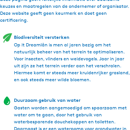
e
t
a
d
e
GROEPSACCOMMODATIE VAN 12, 16 OF 20 PERSONEN
keuzes en maatregelen van de ondernemer of organisator.
i
t
a
€ 2.095,00 week laagseizoen
Deze website geeft geen keurmerk en doet geen
e
i
t
Hier heb je het gewoon allemaal: een groepsverblijf met 4
certificering.
e
i
aparte huizen met eigen keuken, badkamer en
€ 2.995,00 week middenseizoen
e
slaapkamers. En óók een gemeenschappelijke ruimte waar
ruimte genoeg is om met z’n allen te koken en eten. In
Biodiversiteit versterken
€ 3.895,00 week feestdagen
totaal zijn er 4 badkamers en 8 tot 10 slaapkamers. En dat
Op it Dreamlân is men al jaren bezig om het
samen onder het grote dak van één aantrekkelijke
natuurlijk beheer van het terrein te optimaliseren.
‘boerenschuur’. Lân, Loft, Wetter en Waad. Zo heten deze
Voor insecten, vlinders en weidevogels. Jaar in jaar
Betaalmogelijkheden:
prachtige design vakantiewoningen. Het is Fries voor land,
uit zijn ze het terrein verder aan het verschralen.
Contant, PIN, Online
lucht, water en wad. En dat is dan ook alles wat je hier om
Hiermee komt er steeds meer kruidenrijker grasland,
je heen hebt… Geen snelwegen, massa’s mensen,
en ook steeds meer wilde bloemen.
luchtvervuiling of dichte bebouwing. Wel weidse
Bedlinnen p.p.:
wolkenluchten, natuur en ruimte. Met het risico dat je
€ 9,00
ontspant, geniet of tot rust komt. Pas op :).
Duurzaam gebruik van water
Gasten worden aangemoedigd om spaarzaam met
Eindschoonmaak vanaf:
De
groepsaccommodatie
bestaat uit 4 aparte huizen die
water om te gaan, door het gebruik van
€ 125,00
bij elkaar 20 bedden tellen. Plus eventueel een kinderbedje
waterbesparende douchekoppen en toiletten.
hier of daar… In de gemeenschappelijke ruimte van de
Daarnaast is er een waterpomp voor grondwater in