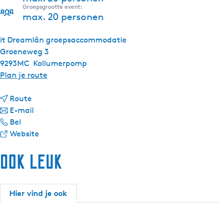
Groepsgrootte event:
max. 20 personen
it Dreamlân groepsaccommodatie
Groeneweg 3
9293MC
Kollumerpomp
n
Plan je route
a
n
a
Route
a
n
r
E-mail
i
a
a
i
Bel
t
r
a
v
t
Website
D
i
r
a
D
Ook leuk
r
t
i
n
r
e
D
t
i
e
a
r
D
t
a
m
e
r
D
m
Hier vind je ook
l
a
e
r
l
â
m
a
e
â