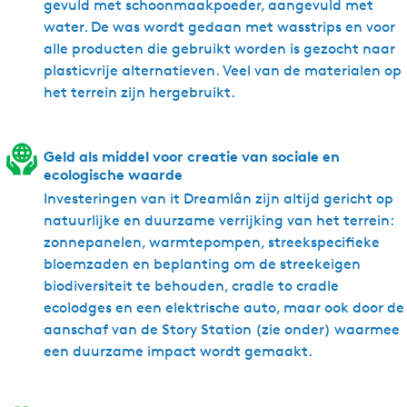
gevuld met schoonmaakpoeder, aangevuld met
gezond te zijn voor de geest. Maar natuurlijk kun je er ook
water. De was wordt gedaan met wasstrips en voor
volop op uit.
alle producten die gebruikt worden is gezocht naar
plasticvrije alternatieven. Veel van de materialen op
KINDVRIENDELIJK VERBLIJF IN FRIESLAND
het terrein zijn hergebruikt.
Op het terrein is alle ruimte. Achter de
groepsaccommodatie
vind je een grote luwe boomgaard
Geld als middel voor creatie van sociale en
met tafels om met z’n allen lekker buiten te eten. Hier is
ecologische waarde
ook een buitenkachel zodat je tot laat van de buitenlucht
Investeringen van it Dreamlân zijn altijd gericht op
kunt genieten. Op het aangrenzende kleine
natuurlijke en duurzame verrijking van het terrein:
natuurkampeerterrein
vind je voor de
kinderen
een leuke
zonnepanelen, warmtepompen, streekspecifieke
speeltuin, een trampoline en een grote zandbak. En verder
bloemzaden en beplanting om de streekeigen
fietsjes, skelters, een voetbalveldje en overal plekjes om
biodiversiteit te behouden, cradle to cradle
lekker te zitten. Aan het eind van het terrein ligt een
ecolodges en een elektrische auto, maar ook door de
steigertje met 2 Canadese kano’s om heerlijk tussen de
aanschaf van de Story Station (zie onder) waarmee
weilanden door te peddelen. Ook is dit een favoriete
een duurzame impact wordt gemaakt.
visstek.