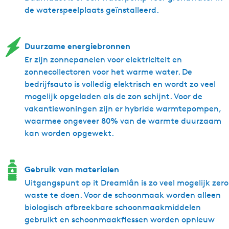
Toeristenbelasting p.p.p.d.:
groepsaccommodatie beschik je samen over een grote
de waterspeelplaats geïnstalleerd.
€ 2,00
keuken om gezellig met z’n allen te koken, een lange tafel
om aan te eten en een lekkere kussenhoek met TV voor als
dat de kinderen wat ál te lang duurt… ’s Avonds maak je
Duurzame energiebronnen
knus een vuurtje in de gemeenschappelijke ruimte en met
Er zijn zonnepanelen voor elektriciteit en
de babyfoon op tafel kun je rustig bijkletsen tot in de late
zonnecollectoren voor het warme water. De
uurtjes. Grotere kinderen kunnen fijn hun eigen plek
bedrijfsauto is volledig elektrisch en wordt zo veel
opzoeken in één van de huizen.
mogelijk opgeladen als de zon schijnt. Voor de
vakantiewoningen zijn er hybride warmtepompen,
KLEUREN UIT DE NATUUR
waarmee ongeveer 80% van de warmte duurzaam
kan worden opgewekt.
De kleuren en inrichting van de 4 huizen zijn afgestemd op
de natuurlijke thema’s Lân (land), Loft (lucht), Wetter
(water) en Waad (wad). Ooit geweten dat er zo veel kleur
Gebruik van materialen
zat in de natuur? Door de enorme ramen voor en achter, en
Uitgangspunt op it Dreamlân is zo veel mogelijk zero
het adembenemend weidse uitzicht, komt de natuur bijna
waste te doen. Voor de schoonmaak worden alleen
bij je aan tafel. De gebruikte kleuren versterken dit effect.
biologisch afbreekbare schoonmaakmiddelen
Je kúnt hier gewoon gaan zitten en de hele dag heerlijk
gebruikt en schoonmaakflessen worden opnieuw
naar de wolken kijken… dagdromen schijnt uitermate