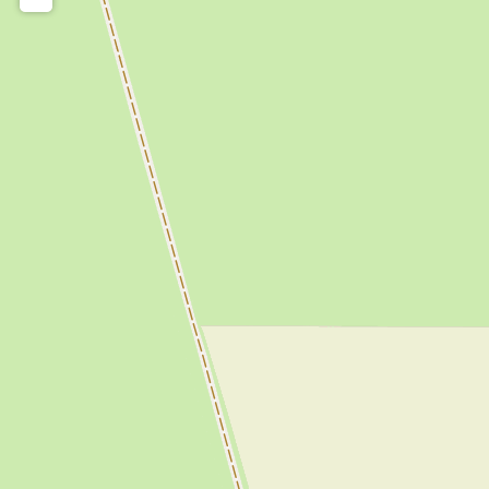
Afstand tot vliegveld:
54 km
Aan/bij natuurwater
Ja
Bij strand/zee
Ja
In/bij natuurgebied
Ja
In/bij wandelgebieden
Ja
Landelijk gelegen
Ja
Panoramisch uitzicht
Ja
Nabij doorgaande route
Ja
Bereikbaarheid met OV
Ja
Afstand tot treinstation:
10 km
Tweepersoonskamers:
6
3/4 Persoonskamers:
2
Bedlinnen:
Te huur
Dekbedden
Ja
Eenpersoonsbedden:
8
Tweepersoonsbedden:
6
Tweepersoonskamers met
6