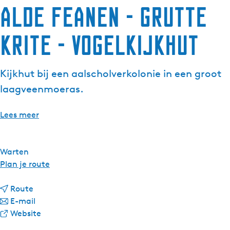
Alde Feanen - Grutte
g
e
Krite - Vogelkijkhut
t
a
a
Kijkhut bij een aalscholverkolonie in een groot
l
:
laagveenmoeras.
N
e
Lees meer
d
e
r
Warten
l
n
Plan je route
a
a
n
n
a
Route
d
a
n
r
E-mail
s
a
a
v
A
Website
r
a
a
l