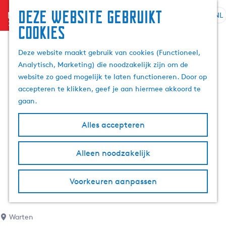
Deze website gebruikt
menu
NL
S
Z
cookies
e
G
o
l
a
e
Deze website maakt gebruik van cookies (Functioneel,
e
n
k
Analytisch, Marketing) die noodzakelijk zijn om de
c
a
e
website zo goed mogelijk te laten functioneren. Door op
t
a
n
accepteren te klikken, geef je aan hiermee akkoord te
e
r
gaan.
e
d
r
e
Alles accepteren
t
h
a
o
Alleen noodzakelijk
a
m
l
e
H
p
Voorkeuren aanpassen
u
a
i
g
d
e
Warten
i